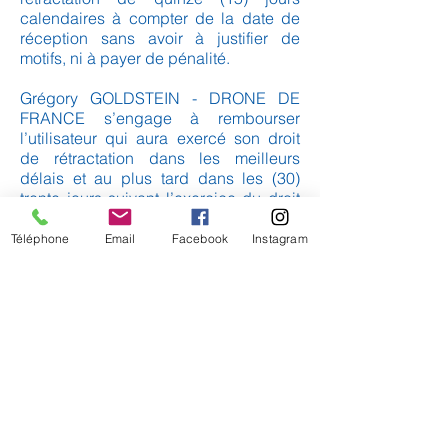
calendaires à compter de la date de
réception sans avoir à justifier de
motifs, ni à payer de pénalité.
Grégory GOLDSTEIN - DRONE DE
FRANCE s’engage à rembourser
l’utilisateur qui aura exercé son droit
de rétractation dans les meilleurs
délais et au plus tard dans les (30)
trente jours suivant l’exercice du droit
de rétractation.
Téléphone
Email
Facebook
Instagram
Les frais de retour restent à la charge
du Client. Le retour des marchandises
doit être effectué en colis suivi.
Le remboursement sera effectué via le
moyen de paiement utilisé lors du
passage de la commande.
07 – PROTECTION DES DONNÉES