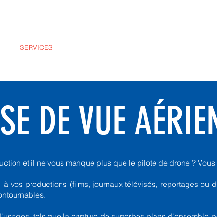
IL
SERVICES
À PROPOS
GALERIE
CONTACT
BO
SE DE VUE AÉRIE
ction et il ne vous manque plus que le pilote de drone ? Vous 
à vos productions (films, journaux télévisés, reportages ou d
ontournables.
d'usages, tels que la capture de superbes plans d'ensemble p