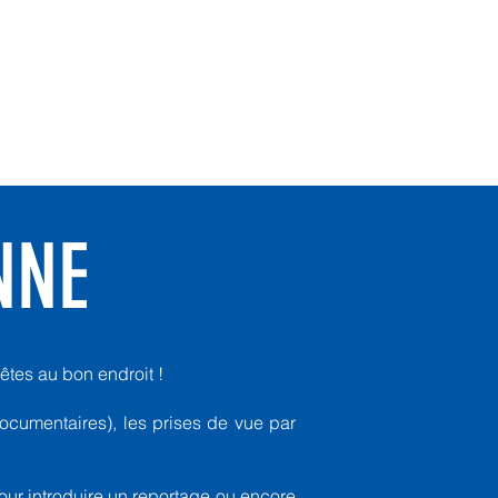
UTIQUE
Se connecter
NNE
êtes au bon endroit !
ocumentaires), les prises de vue par
our introduire un reportage ou encore