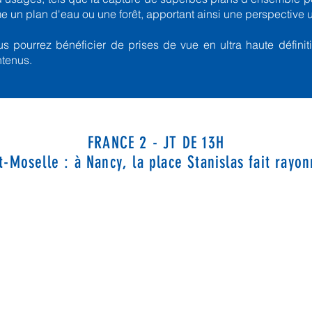
e un plan d'eau ou une forêt, apportant ainsi une perspective 
s pourrez bénéficier de prises de vue en ultra haute définit
ntenus.
FRANCE 2 - JT DE 13H
-Moselle : à Nancy, la place Stanislas fait rayonn