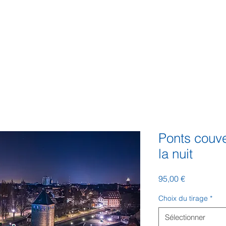
IL
SERVICES
À PROPOS
GALERIE
CONTACT
BO
Ponts couve
la nuit
Prix
95,00 €
Choix du tirage
*
Sélectionner